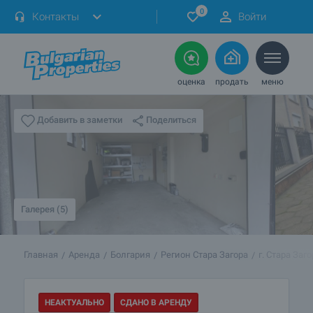
0
Контакты
Войти
оценка
продать
меню
Поделиться
Добавить в заметки
Галерея (5)
Главная
Аренда
Болгария
Регион Стара Загора
г. Стара Заго
НЕАКТУАЛЬНО
СДАНО В АРЕНДУ