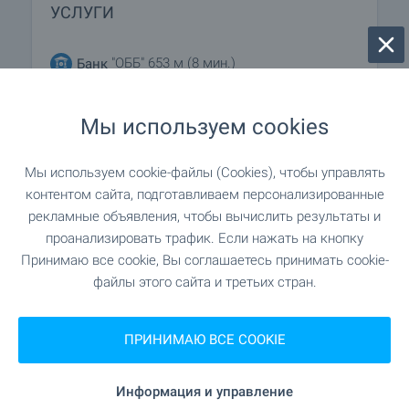
УСЛУГИ
"ОББ" 653 м (8 мин.)
Банк
"ОББ" 688 м (9 мин.)
Банк
Мы используем cookies
"Търговски център" 1.1 км (14 мин.)
Банкомат
Мы используем cookie-файлы (Cookies), чтобы управлять
контентом сайта, подготавливаем персонализированные
432 м (6 мин.)
Аптека
рекламные объявления, чтобы вычислить результаты и
проанализировать трафик. Если нажать на кнопку
"Стара Загора 3" 330 м (4 мин.)
Почта
Принимаю все cookie, Вы соглашаетесь принимать cookie-
файлы этого сайта и третьих стран.
"Пощенски клон - ПК6003" 381 м (5 мин.)
Почта
ПРИНИМАЮ ВСЕ COOKIE
1.2 км (15 мин.)
Химчистка
Информация и управление
507 м (7 мин.)
Парикмахер