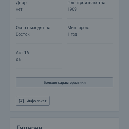
Двор
Год строительства
недвижимости требуется предоплата аренды за
нет
1989
первый месяц и залог возмещения убытков
арендодателю в размере одной арендной платы.
Пожалуйста, обратитесь к ответственному за
Окна выходят на:
Мин. срок:
данный объект риэлтору для получения более
Восток
1 год
подробной информации о порядке аренды
недвижимости.
Акт 16
да
Больше характеристики
Инфо пакет
Галерея