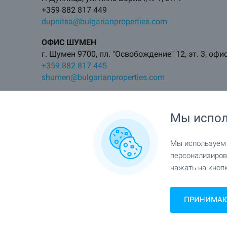
+359 882 817 449
dupnitsa@bulgarianproperties.com
ОФИС ШУМЕН
г. Шумен 9700, пл. "Освобождение" 12, эт. 3, офи
+359 882 817 445
shumen@bulgarianproperties.com
ОФИС ПАМПОРОВО
г. Смолян 4700, ул. Бузлуджа 11, офис 7
Мы испол
+359 882 817 483
pamporovo@bulgarianproperties.com
Мы используем c
ОФИС ЕЛХОВО
персонализиров
г. Елхово 8700, ул. цар Калоян 11
нажать на кнопк
+359 882 817 495
elhovo@bulgarianproperties.com
ПРИНИМАЮ 