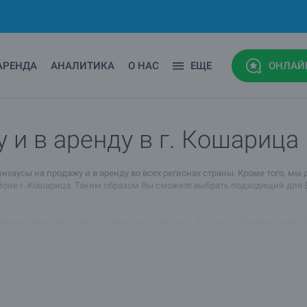
АРЕНДА
АНАЛИТИКА
О НАС
ЕЩЕ
ОНЛАЙ
 и в аренду в г. Кошарица
аусы на продажу и в аренду во всех регионах страны. Кроме того, мы 
е г. Кошарица. Таким образом Вы сможете выбрать подходящий для Вас
жения таунхаусы, расположенные в районе г. Кошарица. Каждое предло
движимости, предлагаемые нами в районе г. Кошарица.
ия, пожалуйста, обратитесь с риэлтору-консультанту, данные которого
можете попросить совета и консультации относительно того, подходит
арта, доступа к транспорту и услугам, удобств района и спроса в случ