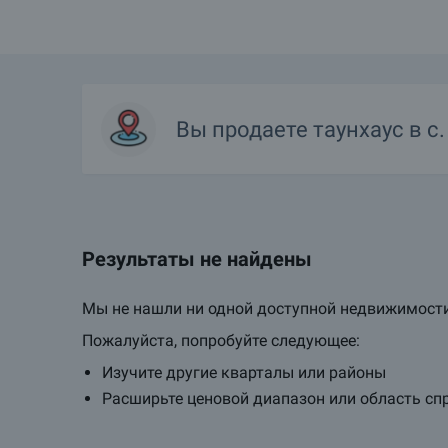
Мы надеемся, что Вам понравятся наши предложения таунх
Какие на сегодня ТОП объекты в Кошарица?
ПРОДАЮ недвижимость в Кошарица. Как я могу размес
Вы продаете
таунхаус
в с
Какие лучшие объекты в Кошарица?
Какая элитная недвижимость предлагается в Кошариц
Какие дома предлагаются в Кошарица?
Результаты не найдены
Подробнее о Кошарица
Мы не нашли ни одной доступной недвижимости
Пожалуйста, попробуйте следующее:
Изучите другие кварталы или районы
Расширьте ценовой диапазон или область сп