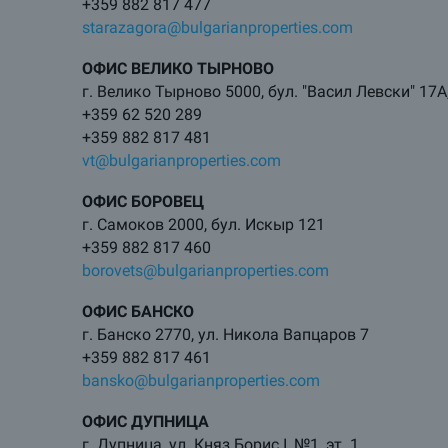
+359 882 817 477
starazagora@bulgarianproperties.com
ОФИС ВЕЛИКО ТЫРНОВО
г. Велико Тырново 5000, бул. "Васил Левски" 17А,
+359 62 520 289
+359 882 817 481
vt@bulgarianproperties.com
ОФИС БОРОВЕЦ
г. Самоков 2000, бул. Искыр 121
+359 882 817 460
borovets@bulgarianproperties.com
ОФИС БАНСКО
г. Банско 2770, ул. Никола Вапцаров 7
+359 882 817 461
bansko@bulgarianproperties.com
ОФИС ДУПНИЦА
г. Дупница, ул. Княз Борис I, №1, эт. 1