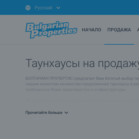
Русский
НАЧАЛО
ПРОДАЖА
Таунхаусы на продажу
БОЛГАРИАН ПРОПЕРТИС предлагает Вам богатый выбор таунх
нашим клиентам множество предложений таунхаусы в район
требованных Вами характеристик и инфраструктуры.
На этой странице Вы можете рассмотреть все наши предло
ссылок ниже Вы узнаете больше обо всех других видах не
Прочитайте больше
В случае, если Вам необходима более подробная информац
подробно ознакомит со всеми подробностями. Также Вы с
индивидуальных потребностей, желанного жизненного станд
аренду или выгодно ее перепродать.