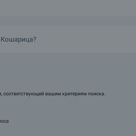
аусы в районе г. Кошарица. Мы будем рады, если Вы обратитесь к нам
тить объявление?
. Кошарица?
а?
, соответствующей вашим критериям поиска.
роса