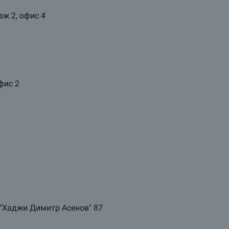
аж 2, офис 4
офис 2
л."Хаджи Димитр Асенов" 87