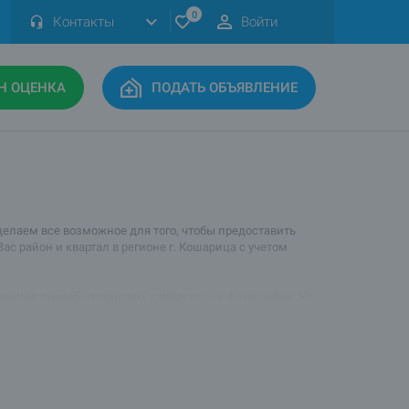
0
Контакты
Войти
Н ОЦЕНКА
ПОДАТЬ ОБЪЯВЛЕНИЕ
делаем все возможное для того, чтобы предоставить
 район и квартал в регионе г. Кошарица с учетом
жение подробно описано, к нему есть и фотографии. Из
 размещены ниже. Ваш консультант с удовольствием Вас
 ли таунхаусы и местоположение недвижимости для Ваших
ае, если у Вас есть желание сдавать недвижимость в