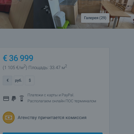
Галерея (29)
€
36 999
2
2
(1 105
€/м
)
Площадь: 33.47 м
€
руб.
$
Платежи с карты и PayPal.
Располагаем онлайн ПОС терминалом
Агенству причитается комиссия