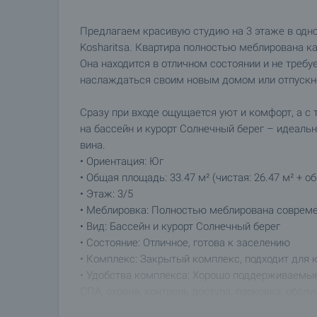
Предлагаем красивую студию на 3 этаже в одн
Kosharitsa. Квартира полностью меблирована 
Она находится в отличном состоянии и не требу
наслаждаться своим новым домом или отпуск
Сразу при входе ощущается уют и комфорт, а 
на бассейн и курорт Солнечный берег – идеальн
вина.
• Ориентация: Юг
• Общая площадь: 33.47 м² (чистая: 26.47 м² + об
• Этаж: 3/5
• Меблировка: Полностью меблирована соврем
• Вид: Бассейн и курорт Солнечный берег
• Состояние: Отличное, готова к заселению
• Комплекс: Закрытый комплекс, подходит для 
• Удобства комплекса: Хорошо поддерживаемые
СПА, охрана, контроль доступа, парковка, обсл