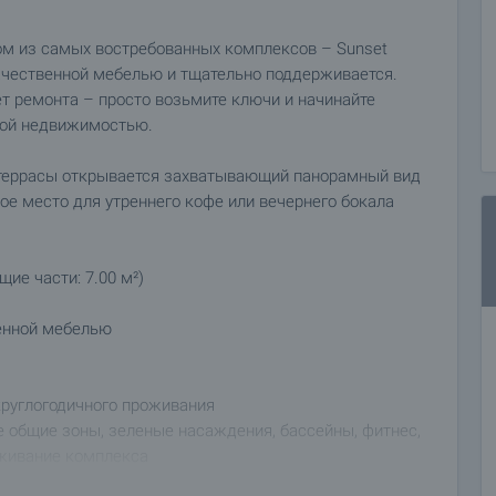
ом из самых востребованных комплексов – Sunset
качественной мебелью и тщательно поддерживается.
ет ремонта – просто возьмите ключи и начинайте
ной недвижимостью.
с террасы открывается захватывающий панорамный вид
ое место для утреннего кофе или вечернего бокала
щие части: 7.00 м²)
енной мебелью
круглогодичного проживания
 общие зоны, зеленые насаждения, бассейны, фитнес,
уживание комплекса