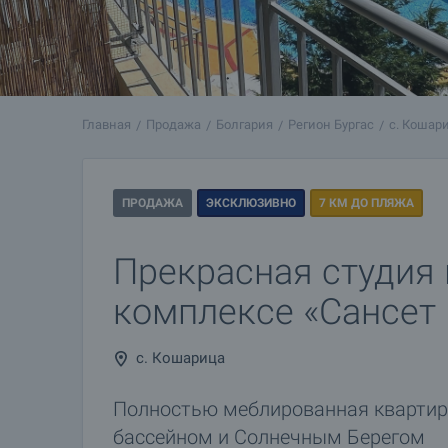
Главная
Продажа
Болгария
Регион Бургас
с. Кошар
ПРОДАЖА
ЭКСКЛЮЗИВНО
7 КМ ДО ПЛЯЖА
Прекрасная студия 
комплексе «Сансет
с. Кошарица
Полностью меблированная квартира
бассейном и Солнечным Берегом