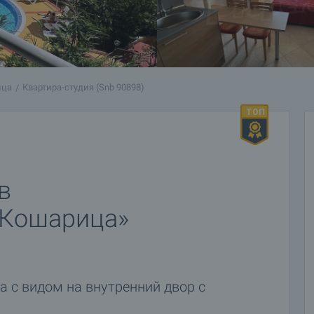
ица
Квартира-студия (Snb 90898)
в
 Кошарица»
 с видом на внутренний двор с