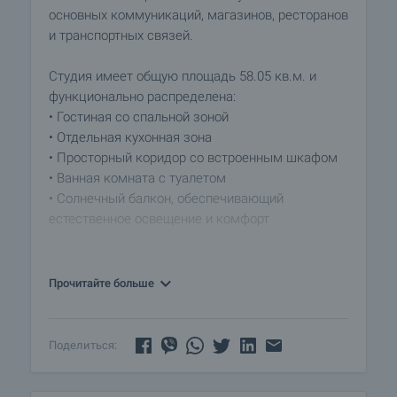
основных коммуникаций, магазинов, ресторанов
и транспортных связей.
Студия имеет общую площадь 58.05 кв.м. и
функционально распределена:
• Гостиная со спальной зоной
• Отдельная кухонная зона
• Просторный коридор со встроенным шкафом
• Ванная комната с туалетом
• Солнечный балкон, обеспечивающий
естественное освещение и комфорт
Квартира продаётся полностью меблированной
и ухоженной, а дополнительным удобством
Прочитайте больше
являются внешние роллеты, которые
обеспечивают прохладу и защиту в летние
месяцы.
Поделиться:
Здание без платы за обслуживание, что