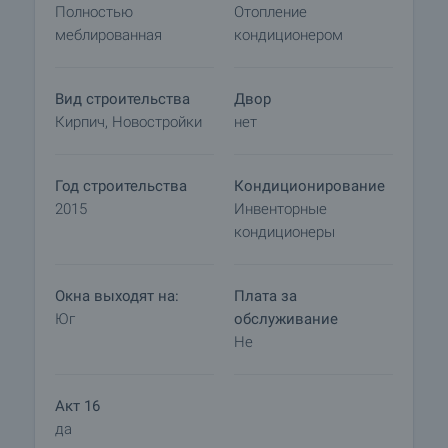
Полностью
Отопление
графика и доступности. Запросите просмотр,
меблированная
кондиционером
связавшись с ответственным агентом.
Резервирование недвижимости
Вид строительства
Двор
Объект может быть зарезервирован и снят с
Кирпич, Новостройки
нет
продажи с внесением залога, после чего
прекращаются просмотры с другими
покупателями и начинается подготовка
Год строительства
Кондиционирование
документов для заключения предварительного
2015
Инвенторные
и окончательного договора. Пожалуйста,
кондиционеры
свяжитесь с ответственным брокером по
данному объекту недвижимости для получения
подробной информации о процедуре покупки и
Окна выходят на:
Плата за
порядке оплаты.
Юг
обслуживание
Не
Акт 16
да