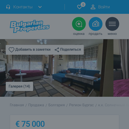
0
Контакты
Войти
оценка
продать
меню
Поделиться
Добавить в заметки
Галерея (14)
Главная
Продажа
Болгария
Регион Бургас
к.к. Солнечный б
€
75 000