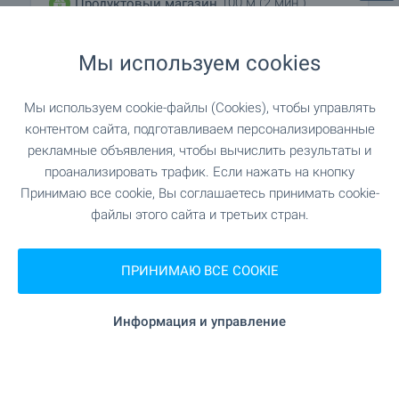
100 м (2 мин.)
Продуктовый магазин
210 м (3 мин.)
Супермаркет
Мы используем cookies
"Aldo" 229 м (3 мин.)
Супермаркет
Мы используем cookie-файлы (Cookies), чтобы управлять
контентом сайта, подготавливаем персонализированные
562 м (7 мин.)
Рынок
рекламные объявления, чтобы вычислить результаты и
проанализировать трафик. Если нажать на кнопку
Принимаю все cookie, Вы соглашаетесь принимать cookie-
95 м (2 мин.)
Пекарня
файлы этого сайта и третьих стран.
"Жанет" 279
Торгово-развлекательный центр
м (4 мин.)
ПРИНИМАЮ ВСЕ COOKIE
Информация и управление
УСЛУГИ
"ОББ" 179 м (3 мин.)
Банк