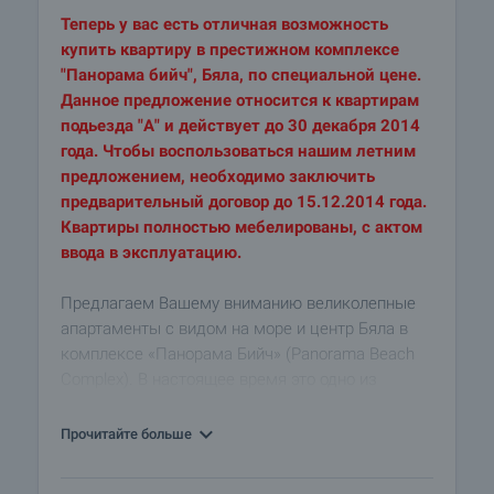
Теперь у вас есть отличная возможность
купить квартиру в престижном комплексе
"Панорама бийч", Бяла, по специальной цене.
Данное предложение относится к квартирам
подьезда "А" и действует до 30 декабря 2014
года. Чтобы воспользоваться нашим летним
предложением, необходимо заключить
предварительный договор до 15.12.2014 года.
Квартиры полностью мебелированы, с актом
ввода в эксплуатацию.
Предлагаем Вашему вниманию великолепныe
апартаменты с видом на море и центр Бяла в
комплексе «Панорама Бийч» (Panorama Beach
Complex). В настоящее время это одно из
лучших предложений на Черном море.
Комплекс построен в 2007 г., есть Акт 16,
Прочитайте больше
обеспечено высококачественное обслуживание.
Каждая квартира меблирована, оборудована