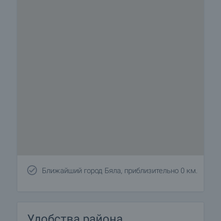
Балконы
• Во всех квартирах есть 1 или 2 балкона
• Ширина балконов – 1.8 м. Есть возможность
установить шезлонги и столики
• Металлические перила
• Полы – покрыты гранитными плитами с
покрытием против изнашивания
Ванные комнаты
• Испанская терракотовая плитка и фаянс,
смесители, оборудование марки «Идеал
Стандарт», мойка, ванная, душевая, зеркало,
фен
• Подвесные влагоустойчивые потолки
Ближайший город Бяла, приблизительно 0 км.
Дома
1. Дома «A» и «Б» – каждый застроенной
площадью 167 кв.м., планировка:
• І этаж – просторная гостиная с камином и
Удобства района