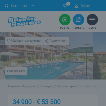
0
Контакты
Войти
оценка
продать
меню
Поделиться
Добавить в заметки
Галерея (49)
Главная
Продажа
Болгария
Регион Варна
г. Бяла (Варна)
34 900 -
€
53 500