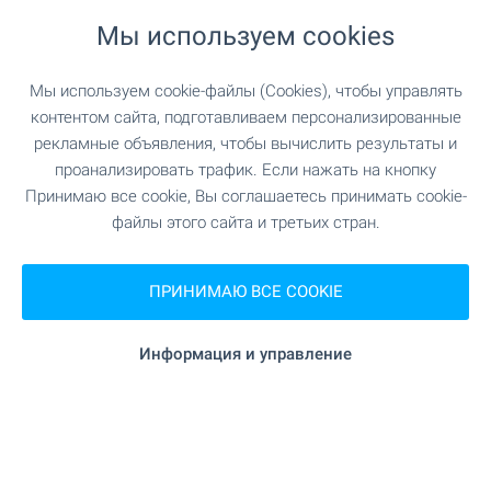
море
ШОПИНГ
Мы используем cookies
Возле дома есть барбекю.
12 м (1 мин.)
Продуктовый магазин
Мы используем cookie-файлы (Cookies), чтобы управлять
Сад
– квартирный комплекс и дома построены
контентом сайта, подготавливаем персонализированные
на участке площадью 4 455 кв.м.
270 м (4 мин.)
Супермаркет
рекламные объявления, чтобы вычислить результаты и
проанализировать трафик. Если нажать на кнопку
• С северной части есть доступ с улицы и
Принимаю все cookie, Вы соглашаетесь принимать cookie-
1.1 км (14 мин.)
Супермаркет
стоянка:
файлы этого сайта и третьих стран.
• Зеленые зоны, внешний бассейн 6x22 м с
750 м (10 мин.)
Пекарня
отдельной зоной для детей
ПРИНИМАЮ ВСЕ COOKIE
• Бар-барбекю возле бассейна
• Для владельцев квартир есть шезлонги и
зонты у бассейна
УСЛУГИ
Информация и управление
• Детская площадка
• уголки для отдыха
118 м (2 мин.)
Аптека
Сад окружен забором.
130 м (2 мин.)
Почта