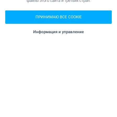
файлы этого сайта и третьих стран.
ТРАНСПОРТ
ШОПИНГ
ПРИНИМАЮ ВСЕ COOKIE
423 м (6 мин.)
Продуктовый магазин
Информация и управление
"Корал" 269 м (4 мин.)
Супермаркет
"Мини Маркет" 875 м (11 мин.)
Супермаркет
"Пекарна Йони" 830 м (10 мин.)
Пекарня
УСЛУГИ
"Тилия" 1.0 км (13 мин.)
Аптека