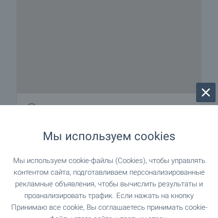
50 м до пляжа
Мы используем cookies
Ближайший город Бургас, приблизительно 18
км.
Мы используем cookie-файлы (Cookies), чтобы управлять
контентом сайта, подготавливаем персонализированные
рекламные объявления, чтобы вычислить результаты и
Удобства района
проанализировать трафик. Если нажать на кнопку
Принимаю все cookie, Вы соглашаетесь принимать cookie-