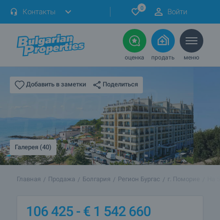
0
Контакты
Войти
оценка
продать
меню
Поделиться
Добавить в заметки
Галерея (40)
Главная
Продажа
Болгария
Регион Бургас
г. Поморие
На 
106 425 -
€
1 542 660