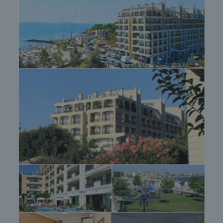
есть три очень красивых пляжа с ровным
пологим дном. Песок на здешних пляжах также
обладает целебными свойствами, он богат
железом, поэтому выглядит как мелкий черный
порошок. Море здесь мелкое, без камней.
Кроме того, здесь есть соленое озеро, лагуна
Поморие, а также орнитологический центр.
Вид недвижимости
Мы можем организовать просмотр
недвижимости в соответствии с нашим
графиком и доступностью. Запросите просмотр,
связавшись с брокером, ответственным за
предложение, по электронной почте или
телефону.
Резервирование недвижимости
Объект может быть зарезервирован и снят с
продажи при внесении задатка, после чего
прекращаются просмотры с другими