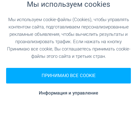
Мы используем cookies
Подпишитесь на наш бюллетень
Мы используем cookie-файлы (Cookies), чтобы управлять
контентом сайта, подготавливаем персонализированные
рекламные объявления, чтобы вычислить результаты и
проанализировать трафик. Если нажать на кнопку
Принимаю все cookie, Вы соглашаетесь принимать cookie-
Подписывайтесь на нас
файлы этого сайта и третьих стран.
ПРИНИМАЮ ВСЕ COOKIE
Информация и управление
© 2003-2026 "Бългериан Пропертис" ООД («Болгариан
Пропертис» ООО) — консультационная компания