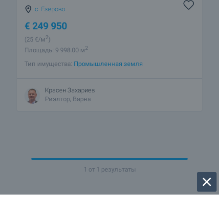
с. Езерово
€
249 950
2
(25
€/м
)
2
Площадь: 9 998.00 м
Тип имущества:
Промышленная земля
Красен Захариев
Риэлтор, Варна
1 от 1 результаты