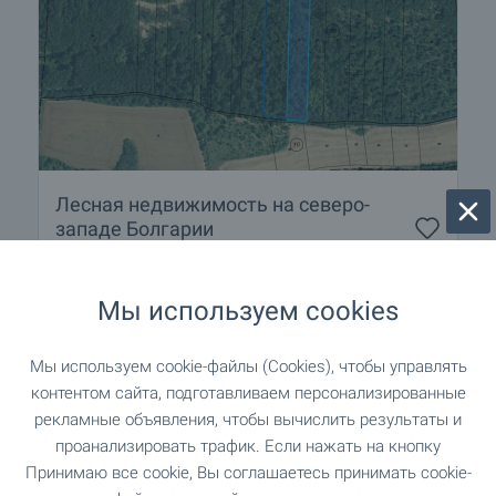
Лесная недвижимость на северо-
западе Болгарии
Вблизи г. Видин
,
с. Вълчек
€
9 900
Мы используем cookies
2
(0
,52
€/м
)
2
Площадь: 19 002.00 м
Мы используем cookie-файлы (Cookies), чтобы управлять
Тип имущества:
Лес
контентом сайта, подготавливаем персонализированные
рекламные объявления, чтобы вычислить результаты и
проанализировать трафик. Если нажать на кнопку
Димитър Павлов
Региональный менеджер, Велико Тырново
Принимаю все cookie, Вы соглашаетесь принимать cookie-