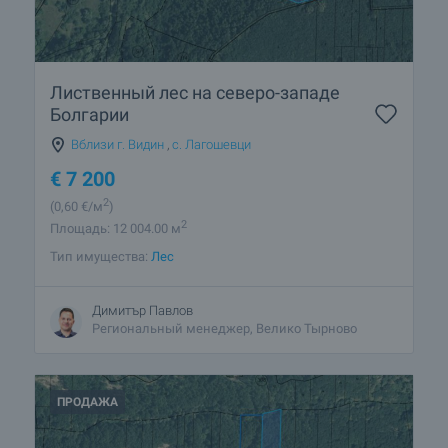
Лиственный лес на северо-западе
Болгарии
Вблизи г. Видин
,
с. Лагошевци
€
7 200
2
(0
,60
€/м
)
2
Площадь: 12 004.00 м
Тип имущества:
Лес
Димитър Павлов
Региональный менеджер, Велико Тырново
ПРОДАЖА