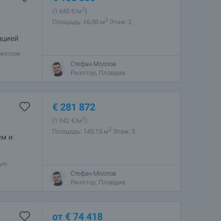
2
(1 645
€/м
)
2
Площадь: 66.00 м
Этаж: 2
ацией
 жилом
ден, город
Стефан Моллов
ищут новый
Риэлтор, Пловдив
€
281 872
2
(1 942
€/м
)
2
Площадь: 145.15 м
Этаж: 5
ем и
ную
Стефан Моллов
ину и
Риэлтор, Пловдив
от
€
74 418