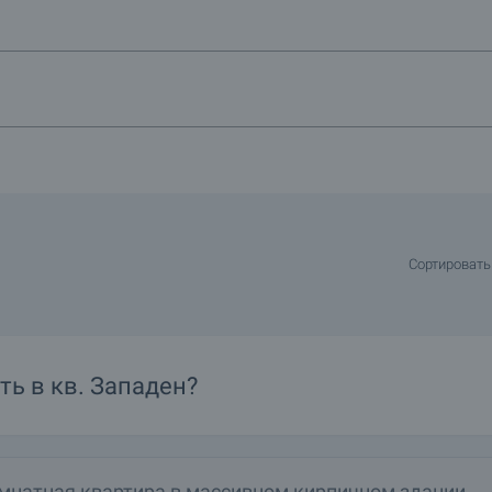
Сортировать
ть в
кв.
Западен?
мнатная квартира в массивном кирпичном здании