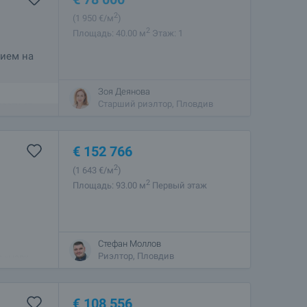
2
(1 950
€/м
)
2
Площадь: 40.00 м
Этаж: 1
нием на
Зоя Деянова
 в
Старший риэлтор, Пловдив
ости от
и
€
152 766
2
(1 643
€/м
)
2
Площадь: 93.00 м
Первый этаж
Стефан Моллов
м
Риэлтор, Пловдив
е «Парк
бный
€
108 556