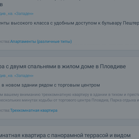
в
див
,
кв. «Западен»
нты высокого класса с удобным доступом к бульвару Пеште
свой новый дом в недавно построенном современном жилом здании в т
ства:
Апартаменты (различные типы)
звивающейся части Пловдива, в окружении богатого ландшафта, спокойс
мя быстрого и легкого доступа к разнообразным общественным удобства
н в 5 минутах ходьбы от
ра с двумя спальнями в жилом доме в Пловдиве
див
,
кв. «Западен»
 в новом здании рядом с торговым центром
м вашему вниманию трехкомнатную квартиру в здании в тихом и прес
нескольких минутах ходьбы от торгового центра Пловдив, Парка отдыха и
ы найдете ясли, детский сад, школу, супермаркеты всех сетей. Квартира
ства:
Трехкомнатная квартира
на на 5 этаже с
мнатная квартира с панорамной террасой и видом