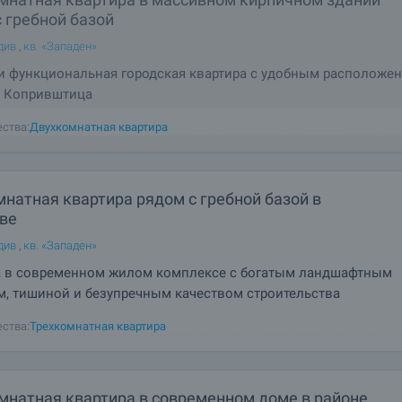
 гребной базой
див
,
кв. «Западен»
и функциональная городская квартира с удобным расположе
е Копривштица
м светлую и функциональную двухкомнатную квартиру, расположенную
ства:
Двухкомнатная квартира
ом кирпичном доме на бульваре Копривщица, в непосредственной близ
азы – одного из самых популярных районов Пловдива для проживания 
й. Квартира имеет практичную
натная квартира рядом с гребной базой в
ве
див
,
кв. «Западен»
а в современном жилом комплексе с богатым ландшафтным
, тишиной и безупречным качеством строительства
м к продаже трёхкомнатную квартиру в новостройке с прогрессирующи
ства:
Трехкомнатная квартира
ством в закрытом элитном комплексе с Акт 14, расположенном в район
ультура». Привлекательное расположение обеспечивает быстрый и удо
 всем общественным удобствам,
мнатная квартира в современном доме в районе