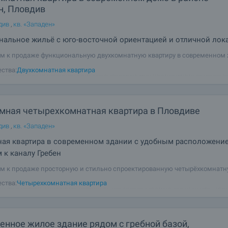
н, Пловдив
див
,
кв. «Западен»
альное жильё с юго-восточной ориентацией и отличной лок
м к продаже функциональную двухкомнатную квартиру в современном
асположенном в спокойной и быстро развивающейся части района Запа
ства:
Двухкомнатная квартира
Недвижимость является отличным выбором для покупателей, которые 
бной локации, с быстрым
мная четырехкомнатная квартира в Пловдиве
див
,
кв. «Западен»
ная квартира в современном здании с удобным расположени
 к каналу Гребен
м к продаже просторную и стильно спроектированную четырёхкомнат
в современном жилом доме, расположенном в спокойном и быстро
ства:
Четырехкомнатная квартира
емся районе Пловдива. Комплекс предлагает богатое озеленение, тиш
нно быстрый доступ к разнообразным
енное жилое здание рядом с гребной базой,