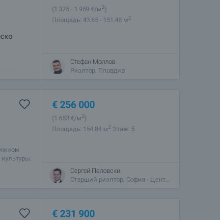
2
(1 375
- 1 959
€/м
)
2
Площадь: 43.65 - 151.48 м
рско
Стефан Моллов
ихой и
Риэлтор, Пловдив
твия и в
м.
€
256 000
2
(1 653
€/м
)
2
Площадь: 154.84 м
Этаж: 5
тижном
 культуры.
Сергей Пеловски
Старший риэлтор, София - Центральный
€
231 900