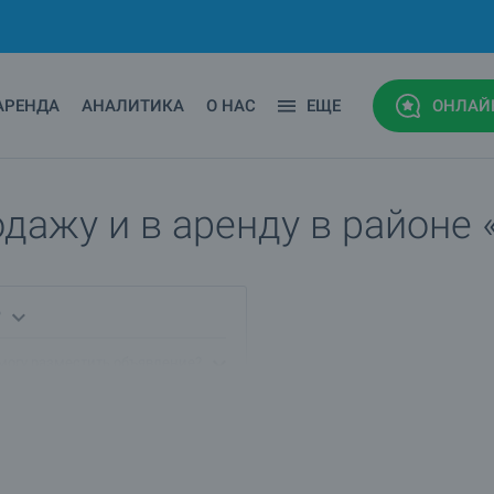
АРЕНДА
АНАЛИТИКА
О НАС
ЕЩЕ
ОНЛАЙ
ажу и в аренду в районе «
?
 могу разместить объявление?
н, г.Пловдив?