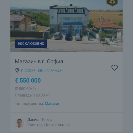
ЭКСКЛЮЗИВНО
Магазин в г. София
г. София
,
кв. «Илиянци»
€
550 000
2
(2 850
€/м
)
2
Площадь: 193.00 м
Тип имущества:
Магазин
Даниел Тонев
Риэлтор, Центральный