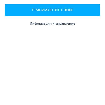
€
1 230 000
ПРИНИМАЮ ВСЕ COOKIE
2
2
Площадь: 700 м
Двор: 500 м
Тип имущества:
Дом
Информация и управление
Даниел Тонев
Риэлтор, Центральный
ПРОДАЖА