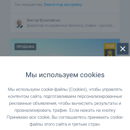
Тип имущества:
Земля под застройку
Виктор Вучелийски
Директор по развитию бизнеса, София - Центральный
ПРОДАЖА
Мы используем cookies
Мы используем cookie-файлы (Cookies), чтобы управлять
ИНВЕСТИЦИОННЫЙ
ЭКСКЛЮЗИВНО
контентом сайта, подготавливаем персонализированные
ПРОЕКТ
рекламные объявления, чтобы вычислить результаты и
проанализировать трафик. Если нажать на кнопку
Просторное здание на продажу в
Принимаю все cookie, Вы соглашаетесь принимать cookie-
Софии, р-не Илиянци
файлы этого сайта и третьих стран.
г. София
,
кв. «Илиянци»