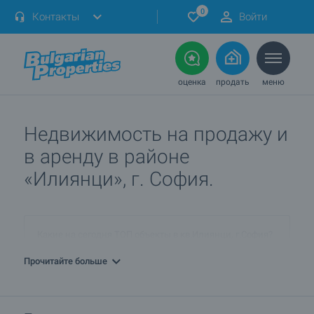
0
Контакты
Войти
оценка
продать
меню
Недвижимость на продажу и
в аренду в районе
«Илиянци», г. София.
Какие на сегодня ТОП объекты в кв.Илиянци, г.София?
Прочитайте больше
ПРОДАЮ недвижимость в кв.Илиянци, г.София. Как я
могу разместить объявление?