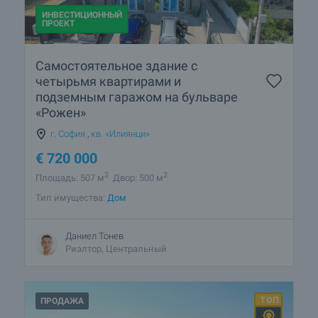
ИНВЕСТИЦИОННЫЙ
ПРОЕКТ
Самостоятельное здание с
четырьмя квартирами и
подземным гаражом на бульваре
«Рожен»
г. София
,
кв. «Илиянци»
€
720 000
2
2
Площадь: 507 м
Двор: 500 м
Тип имущества:
Дом
Даниел Тонев
Риэлтор, Центральный
ПРОДАЖА