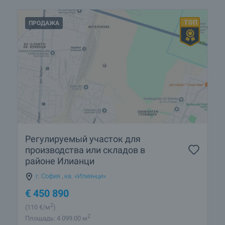
ПРОДАЖА
Регулируемый участок для
производства или складов в
районе Илианци
г. София
,
кв. «Илиянци»
€
450 890
2
(110
€/м
)
2
Площадь: 4 099.00 м