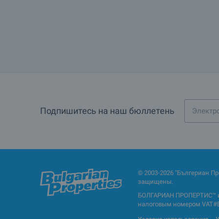
Подпишитесь на наш бюллетень
© 2003-2026 "Бългериан П
защищены.
БОЛГАРИАН ПРОПЕРТИС™ и 
налоговым номером VAT#BG1