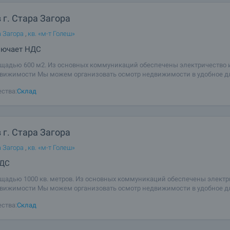
 г. Стара Загора
а Загора
,
кв. «м-т Голеш»
лючает НДС
щадью 600 м2. Из основных коммуникаций обеспечены электричество и
вижимости Мы можем организовать осмотр недвижимости в удобное д
я этого, пожалуйста, обратитесь к ответственному риэлтору объявления 
ства:
Склад
ируйте его, когда Вы
 г. Стара Загора
а Загора
,
кв. «м-т Голеш»
НДС
щадью 1000 кв. метров. Из основных коммуникаций обеспечены электр
вижимости Мы можем организовать осмотр недвижимости в удобное д
я этого, пожалуйста, обратитесь к ответственному риэлтору объявления 
ства:
Склад
ируйте его, когда Вы