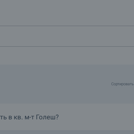
леднем этаже
Сортировать
ть в
кв.
м-т Голеш?