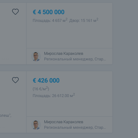
€
4 500 000
2
2
Площадь: 4 657 м
Двор: 15 161 м
Мирослав Караколев
Региональный менеджер, Стара Загора
Стара
ртной
€
426 000
2
(16
€/м
)
2
Площадь: 26 612.00 м
олеш",
в
Мирослав Караколев
.м.,
Региональный менеджер, Стара Загора