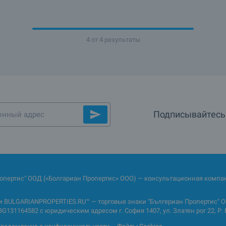
4 от 4 результаты
Подписывайтесь 
ропертис" ООД («Болгариан Пропертис» ООО) — консультационная компан
BULGARIANPROPERTIES.RU™ — торговые знаки "Бългериан Пропертис" ОО
31164582 с юридическим адресом г. София 1407, ул. Златен рог 22, Р. 