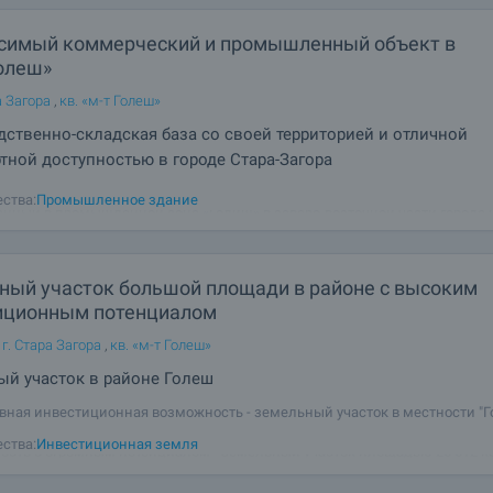
симый коммерческий и промышленный объект в
Голеш»
а Загора
,
кв. «м-т Голеш»
ственно-складская база со своей территорией и отличной
тной доступностью в городе Стара-Загора
м на продажу самостоятельный промышленно-коммерческий объект,
ства:
Промышленное здание
нный в промышленной зоне «Голиш» в северо-восточной части города 
районе с развитой индустриальной инфраструктурой и отличной транспо
тью. Недвижимость представляет
ный участок большой площади в районе с высоким
иционным потенциалом
г. Стара Загора
,
кв. «м-т Голеш»
й участок в районе Голеш
ная инвестиционная возможность - земельный участок в местности "Г
риштени. Представляем вам уникальную возможность инвестирования 
ства:
Инвестиционная земля
сть с огромным потенциалом - земельный участок площадью 26 612 кв
нный в местности "Голеш" в селе