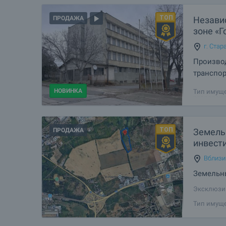
Незави
ПРОДАЖА
зоне «
г. Стар
Производ
транспор
Предлагае
НОВИНКА
Тип имуще
расположе
Загора — 
доступнос
ПРОДАЖА
Земель
инвест
Вблизи 
Земельны
Эксклюзив
деревня Х
Тип имуще
недвижимо
расположе