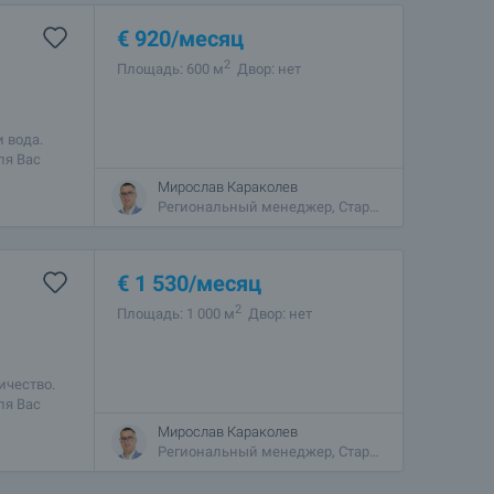
€
920
/месяц
2
Площадь: 600 м
Двор: нет
 вода.
ля Вас
и
Мирослав Караколев
Региональный менеджер, Стара Загора
€
1 530
/месяц
2
Площадь: 1 000 м
Двор: нет
ичество.
ля Вас
и
Мирослав Караколев
Региональный менеджер, Стара Загора