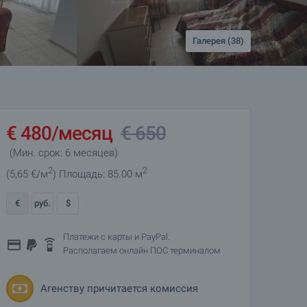
Галерея (38)
€
480
/месяц
€
650
(Мин. срок: 6 месяцев)
2
2
(5
,65
€/м
)
Площадь: 85.00 м
€
руб.
$
Платежи с карты и PayPal.
Располагаем онлайн ПОС терминалом
Агенству причитается комиссия