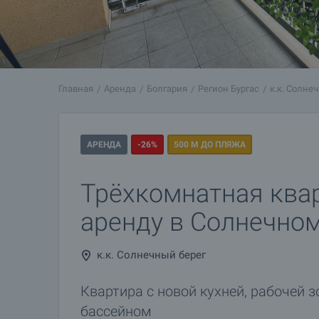
Главная
Аренда
Болгария
Регион Бургас
к.к. Солне
АРЕНДА
-26%
500 М ДО ПЛЯЖА
Трёхкомнатная ква
аренду в Солнечном
к.к. Солнечный берег
Квартира с новой кухней, рабочей з
бассейном