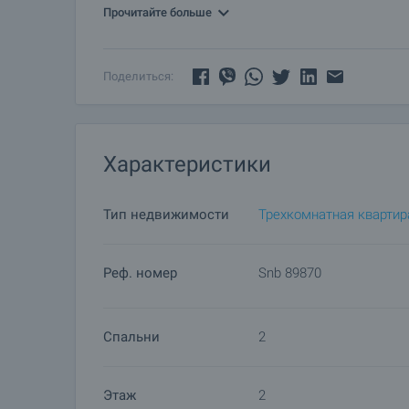
Если Вам понравилась недвижимость и Вы хотит
Прочитайте больше
согласование и подпись обеим сторонам догов
со съемщика недвижимости требуется предопл
убытков арендодателю в размере одной арендно
Поделиться:
данный объект риэлтору для получения более 
недвижимости.
Характеристики
Тип недвижимости
Трехкомнатная квартир
Реф. номер
Snb 89870
Спальни
2
Этаж
2