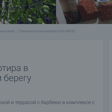
чный берег
Трехкомнатная квартира (Snb 89870)
ртира в
 берегу
оной и террасой с барбекю в комплексе с