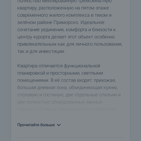
полностью меблированную трёхкомнатную
квартиру, расположенную на пятом этаже
современного жилого комплекса в тихом и
зелёном районе Приморско. Идеальное
сочетание уединения, комфорта и близости к
центру курорта делает этот объект особенно
привлекательным как для личного пользования,
так и для инвестиции.
Квартира отличается функциональной
планировкой и просторными, светлыми
помещениями. В её состав входят: прихожая,
большая дневная зона, объединяющая кухню,
столовую и гостиную, две отдельные спальни и
две полностью оборудованные ванные
комнаты. Особым преимуществом являются
две террасы с выходом из всех комнат, с видом
на лес и озеленённый внутренний двор
Прочитайте больше
комплекса – идеальное место для отдыха,
чтения или чашечки кофе на свежем воздухе.