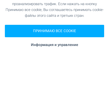
УСЛУГИ
проанализировать трафик. Если нажать на кнопку
Принимаю все cookie, Вы соглашаетесь принимать cookie-
файлы этого сайта и третьих стран.
"UniCredit Bulbank" 500 м (7 мин.)
Банк
ПРИНИМАЮ ВСЕ COOKIE
"Банка ДСК" 571 м (7 мин.)
Банк
128 м (2 мин.)
Аптека
Информация и управление
"Еконт" 337 м (5 мин.)
Почта
"Студентски град срещу бл. 34А" 359 м (5
Почта
мин.)
426 м (6 мин.)
Химчистка
"Top Barbers" 320 м (4 мин.)
Парикмахер