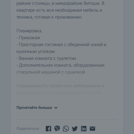
районе столицы, в микрорайоне Витоша. В
квартире есть вся необходимая мебель и
техника, готовая к проживанию.
Планировка:
- Прихожая
- Просторная гостиная с обеденной зоной и
кухонным уголком
- Ванная комната с туалетом
- Дополнительная комната, оборудованная
стиральной машиной с сушилкой
Недвижимость полностью меблирована и
оборудована всей необходимой техникой,
включая:
- кондиционер
Прочитайте больше
- бойлер
- стиральная машина с сушилкой
- ТВ
Поделиться: