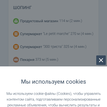
ШОПИНГ
114 м (2 мин.)
Продуктовый магазин
"Le petit marche" 270 м (4 мин.)
Супермаркет
"300 триста" 325 м (4 мин.)
Супермаркет
373 м (5 мин.)
Пекарня
"Косматковци" 337 м (5 мин.)
Зоо магазин
Мы используем cookies
"South Mall"
Торгово-развлекательный центр
1.2 км (15 мин.)
Мы используем cookie-файлы (Cookies), чтобы управлять
контентом сайта, подготавливаем персонализированные
рекламные объявления, чтобы вычислить результаты и