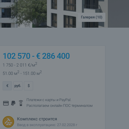
Галерея (10)
102 570 -
€
286 400
2
1 750
- 2 011
€/м
2
2
51.00 м
- 151.00 м
€
руб.
$
Платежи с карты и PayPal.
Располагаем онлайн ПОС терминалом
Комплекс строится
Ввод в эксплуатацию: 27.02.2028 г