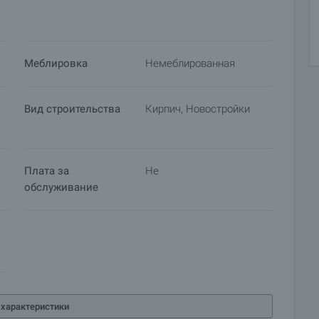
одажи с внесением залога, после чего прекращаются
ся подготовка документов для заключения
Пожалуйста, свяжитесь с ответственным брокером по
Меблировка
Немеблированная
подробной информации о процедуре покупки и порядке
Вид строительства
Кирпич, Новостройки
Плата за
Не
обслуживание
характеристики