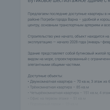
Бутиковое шестиэтажное здание с 
Предлагаем последние доступные квартиры в 
районе Погреби города Варна – удобной и хоро
центру, основным транспортным артериям и все
Строительство уже начато, объект находится н
эксплуатацию — начало 2028 года (январь–февр
Здание представляет собой бутиковый жилой п
видом на море, спроектированный с ограничен
элегантными общими частями.
Доступные объекты:
• Двухкомнатная квартира – 70 кв.м, 3 этаж из 
• Трёхкомнатная квартира – 85 кв.м
• Четырёхкомнатная квартира – 151 кв.м, 4 эта
• Офис на первом этаже – 51 кв.м
• Подземный гараж – 23 кв.м