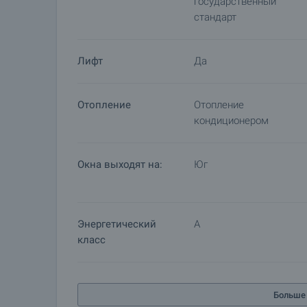
государственный
Резервирование недвижимости
стандарт
Объект может быть зарезервирован и снят с пр
просмотры с другими покупателями и начинает
предварительного и окончательного договора. 
Лифт
Да
данному объекту недвижимости для получения 
оплаты.
Отопление
Отопление
кондиционером
Окна выходят на:
Юг
Энергетический
A
класс
Больше 