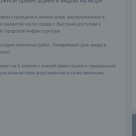
южной ориентацией и видом на море
новом строящемся жилом доме, расположенном в
шо развитой части города с быстрым доступом к
й городской инфраструктуре.
а стадии земляных работ. Ожидаемый срок ввода в
аль).
роект на 6 этажей с южной ориентацией и панорамным
ным количеством апартаментов и качественными,
6
ж