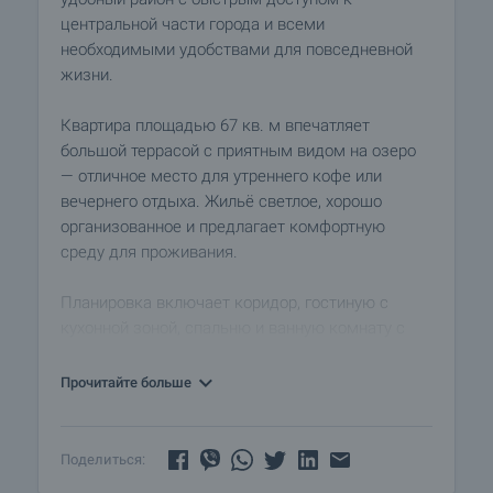
центральной части города и всеми
необходимыми удобствами для повседневной
жизни.
Квартира площадью 67 кв. м впечатляет
большой террасой с приятным видом на озеро
— отличное место для утреннего кофе или
вечернего отдыха. Жильё светлое, хорошо
организованное и предлагает комфортную
среду для проживания.
Планировка включает коридор, гостиную с
кухонной зоной, спальню и ванную комнату с
туалетом. Гостиная полностью оборудована и
оснащена бытовой техникой и кондиционером, а
Прочитайте больше
кухонная часть практично организована для
удобства в повседневной жизни. Спальня
уютная и функциональная, оборудована
Поделиться:
двуспальной кроватью и большим шкафом.