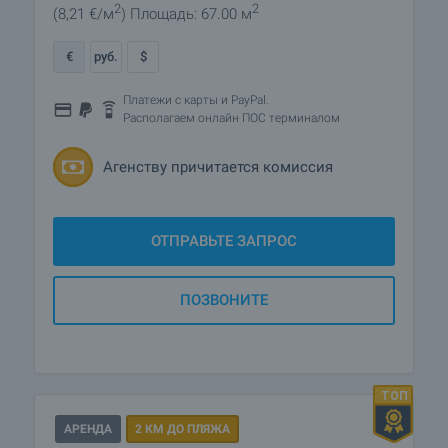
2
2
(8
,21
€/м
)
Площадь: 67.00 м
€
руб.
$
Платежи с карты и PayPal.
Располагаем онлайн ПОС терминалом
Агенству причитается комиссия
ОТПРАВЬТЕ ЗАПРОС
ПОЗВОНИТЕ
АРЕНДА
2 КМ ДО ПЛЯЖА