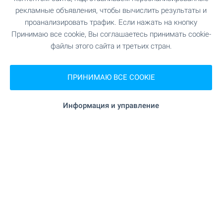
рекламные объявления, чтобы вычислить результаты и
"300" 100 м (2 мин.)
проанализировать трафик. Если нажать на кнопку
Супермаркет
Принимаю все cookie, Вы соглашаетесь принимать cookie-
файлы этого сайта и третьих стран.
"CBA" 323 м (4 мин.)
Супермаркет
"Централен пазар" 613 м (8 мин.)
Рынок
ПРИНИМАЮ ВСЕ COOKIE
"Слънчев Хляб" 239 м (3 мин.)
Пекарня
Информация и управление
735 м (9 мин.)
Зоо магазин
636 м (8
Торгово-развлекательный центр
мин.)
УСЛУГИ