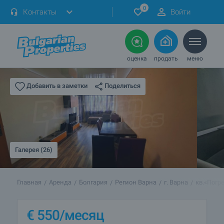
0
Контакты
Войти
оценка
продать
меню
Поделиться
Добавить в заметки
Галерея (26)
Главная
Аренда
Болгария
Регион Варна
г. Варна
кв.«Погр
€
550
/месяц