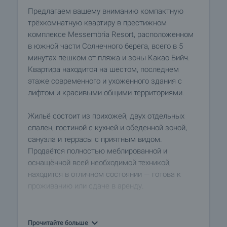
Предлагаем вашему вниманию компактную
трёхкомнатную квартиру в престижном
комплексе Messembria Resort, расположенном
в южной части Солнечного берега, всего в 5
минутах пешком от пляжа и зоны Какао Бийч.
Квартира находится на шестом, последнем
этаже современного и ухоженного здания с
лифтом и красивыми общими территориями.
Жильё состоит из прихожей, двух отдельных
спален, гостиной с кухней и обеденной зоной,
санузла и террасы с приятным видом.
Продаётся полностью меблированной и
оснащённой всей необходимой техникой,
находится в отличном состоянии — готова к
проживанию или сдаче в аренду.
Комплекс Messembria Resort предлагает своим
жителям и гостям бассейн, ухоженные зеленые
Прочитайте больше