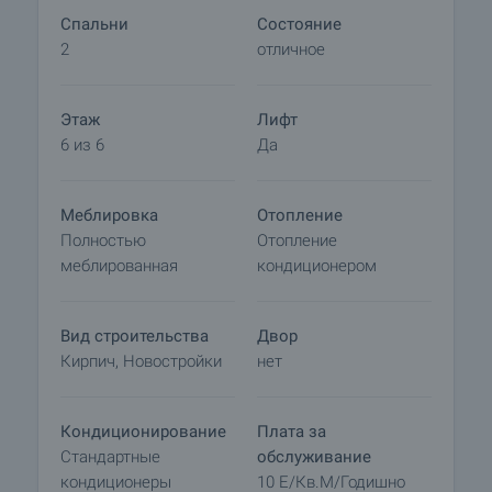
документов для заключения предварительного
Спальни
Состояние
и окончательного договора. Пожалуйста,
2
отличное
свяжитесь с ответственным брокером по
данному объекту недвижимости для получения
подробной информации о процедуре покупки и
Этаж
Лифт
порядке оплаты.
6 из 6
Да
Меблировка
Отопление
Полностью
Отопление
меблированная
кондиционером
Вид строительства
Двор
Кирпич, Новостройки
нет
Кондиционирование
Плата за
Стандартные
обслуживание
кондиционеры
10 E/кв.м/годишно