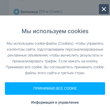
224 м (3 мин.)
Больница
"Болница Слънчев Бряг" 227 м (3
Больница
Мы используем cookies
мин.)
Мы используем cookie-файлы (Cookies), чтобы управлять
191 м (3 мин.)
Медицинский центр
контентом сайта, подготавливаем персонализированные
рекламные объявления, чтобы вычислить результаты и
проанализировать трафик. Если нажать на кнопку
ШОПИНГ
Принимаю все cookie, Вы соглашаетесь принимать cookie-
файлы этого сайта и третьих стран.
274 м (4 мин.)
Продуктовый магазин
ПРИНИМАЮ ВСЕ COOKIE
"ALDO" 119 м (2 мин.)
Супермаркет
Информация и управление
"Т-Маркет" 542 м (7 мин.)
Супермаркет