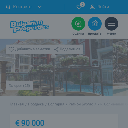
0
Контакты
Войти
оценка
продать
меню
Поделиться
Добавить в заметки
Галерея (25)
Главная
Продажа
Болгария
Регион Бургас
к.к. Солнечный б
€
90 000