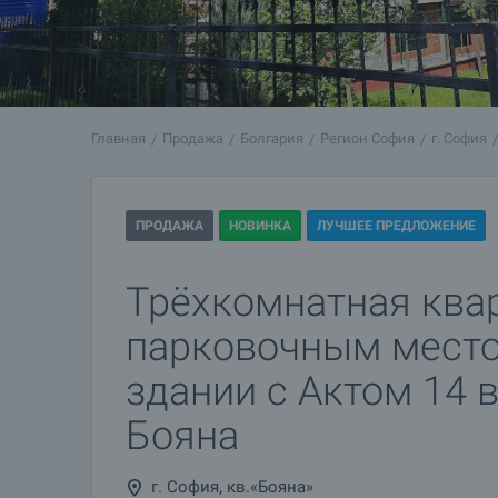
Главная
Продажа
Болгария
Регион София
г. София
ПРОДАЖА
НОВИНКА
ЛУЧШЕЕ ПРЕДЛОЖЕНИЕ
Трёхкомнатная ква
парковочным место
здании с Актом 14 
Бояна
г. София, кв.«Бояна»