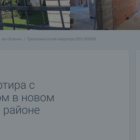
кв.«Бояна»
Трехкомнатная квартира (Sfb 90084)
ртира с
м в новом
в районе