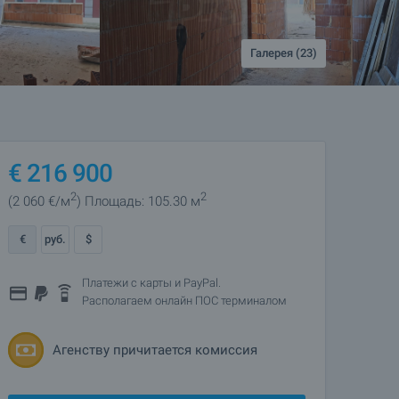
Галерея (23)
€
216 900
2
2
(2 060
€/м
)
Площадь: 105.30 м
€
руб.
$
Платежи с карты и PayPal.
Располагаем онлайн ПОС терминалом
Агенству причитается комиссия