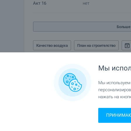
Акт 16
нет
Больше 
Качество воздуха
План на строителство
Мы испол
Галерея
Мы используем c
персонализиров
нажать на кнопк
ПРИНИМАЮ 