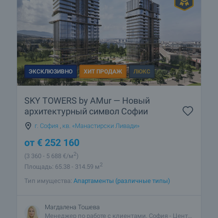
ЭКСКЛЮЗИВНО
ХИТ ПРОДАЖ
ЛЮКС
SKY TOWERS by AMur — Новый
архитектурный символ Софии
г. София
,
кв. «Манастирски Ливади»
от
€
252 160
2
(3 360
- 5 688
€/м
)
2
Площадь: 65.38 - 314.59 м
Тип имущества:
Апартаменты (различные типы)
Магдалена Тошева
Менеджер по работе с клиентами, София - Центральный