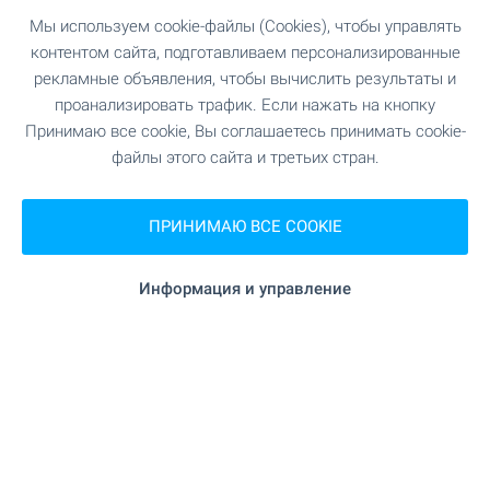
Мы используем cookie-файлы (Cookies), чтобы управлять
контентом сайта, подготавливаем персонализированные
рекламные объявления, чтобы вычислить результаты и
проанализировать трафик. Если нажать на кнопку
Принимаю все cookie, Вы соглашаетесь принимать cookie-
файлы этого сайта и третьих стран.
Добро пожаловать на видео
ПРИНИМАЮ ВСЕ COOKIE
осмотр недвижимости!
У нас вы найдете тысячи объектов
Информация и управление
недвижимости с видеоклипом, со всей уголков
страны. Не тратьте свое время,
просматривайте их сейчас - на телефоне,
ноутбуке или планшете, в удобное время и без
необходимости предварительно оговоренного
часа и личной встречи. Добро пожаловать на
видео осмотры недвижимости с БОЛГАРИАН
ПРОПЕРТИС!