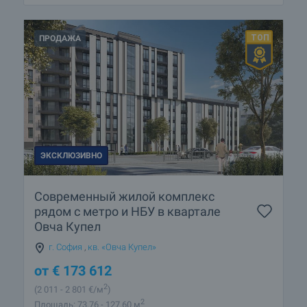
ПРОДАЖА
ЭКСКЛЮЗИВНО
Современный жилой комплекс
рядом с метро и НБУ в квартале
Овча Купел
г. София
,
кв. «Овча Купел»
от
€
173 612
2
(2 011
- 2 801
€/м
)
2
Площадь: 73.76 - 127.60 м