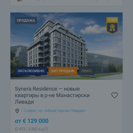
ПРОДАЖА
ЭКСКЛЮЗИВНО
ХИТ ПРОДАЖ
ЛЮКС
Synera Residence — новые
квартиры в р-не Манастирски
Ливади
г. София
,
кв. «Манастирски Ливади»
от
€
129 000
2
(2 473
- 3 382
€/м
)