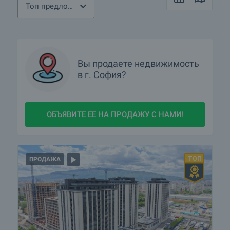
Топ предложения
Какие на сегодня ТОП объекты в София?
ПРОДАЮ недвижимость в София. Как я могу
разместить объявление?
Какие лучшие объекты в София?
Вы продаете недвижимость
в г. София?
Есть ли в София объекты по сниженным ценам?
Для каких объектов София доступен виртуальный тур
360 градусов?
ОБЪЯВИТЕ ЕЕ НА ПРОДАЖУ С НАМИ!
Покажите мне недвижимость в София с видео
смотром
ПРОДАЖА
Какая элитная недвижимость предлагается в София?
Какие дома предлагаются в София?
Загородные дома — это хит! Какие объекты есть в
районе София?