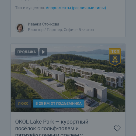
Тип имущества:
Апартаменты (различные типы)
Иванка Стойкова
Риэлтор / Партнер, София - Бъкстон
ПРОДАЖА
ЛЮКС
В 25 КМ ОТ ПОДЪЕМНИКА
OKOL Lake Park — курортный
посёлок с гольф-полем и
пятизвёздочным отелем у