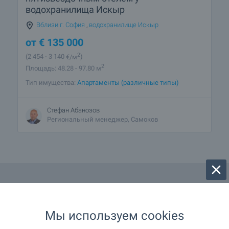
водохранилища Искыр
Вблизи г. София
,
водохранилище Искыр
от
€
135 000
2
(2 454
- 3 140
€/м
)
2
Площадь: 48.28 - 97.80 м
Тип имущества:
Апартаменты (различные типы)
Стефан Абанозов
Региональный менеджер, Самоков
Мы используем cookies