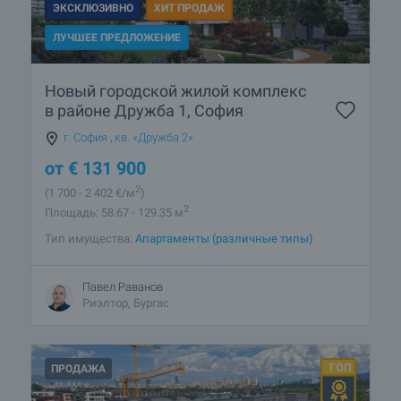
ЭКСКЛЮЗИВНО
ХИТ ПРОДАЖ
ЛУЧШЕЕ ПРЕДЛОЖЕНИЕ
Новый городской жилой комплекс
в районе Дружба 1, София
г. София
,
кв. «Дружба 2»
от
€
131 900
2
(1 700
- 2 402
€/м
)
2
Площадь: 58.67 - 129.35 м
Тип имущества:
Апартаменты (различные типы)
Павел Раванов
Риэлтор, Бургас
ПРОДАЖА