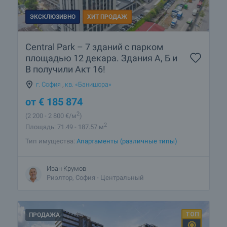
ЭКСКЛЮЗИВНО
ХИТ ПРОДАЖ
Подробнее о София
Central Park – 7 зданий с парком
площадью 12 декара. Здания А, Б и
В получили Акт 16!
г. София
,
кв. «Банишора»
от
€
185 874
2
(2 200
- 2 800
€/м
)
2
Площадь: 71.49 - 187.57 м
Тип имущества:
Апартаменты (различные типы)
Иван Крумов
Риэлтор, София - Центральный
ПРОДАЖА