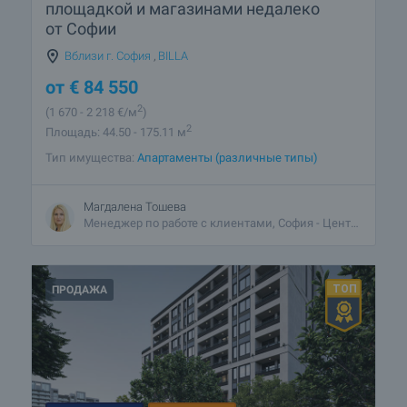
площадкой и магазинами недалеко
от Софии
Вблизи г. София
,
BILLA
от
€
84 550
2
(1 670
- 2 218
€/м
)
2
Площадь: 44.50 - 175.11 м
Тип имущества:
Апартаменты (различные типы)
Магдалена Тошева
Менеджер по работе с клиентами, София - Центральный
ПРОДАЖА