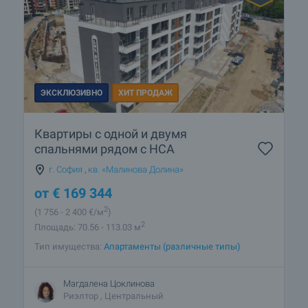
ЭКСКЛЮЗИВНО
ХИТ ПРОДАЖ
Квартиры с одной и двумя
спальнями рядом с НСА
г. София
,
кв. «Малинова Долина»
от
€
169 344
2
(1 756
- 2 400
€/м
)
2
Площадь: 70.56 - 113.03 м
Тип имущества:
Апартаменты (различные типы)
Магдалена Цоклинова
Риэлтор , Центральный