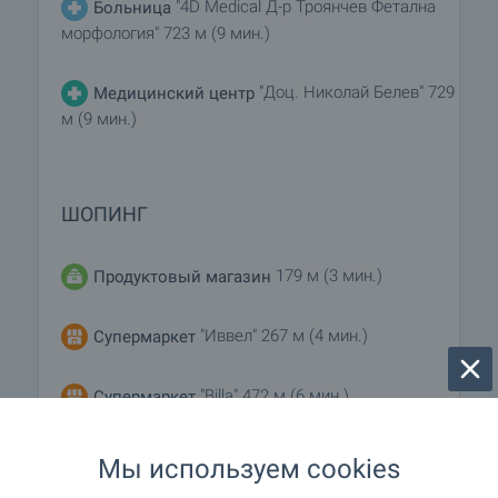
"4D Medical Д-р Троянчев Фетална
Больница
морфология" 723 м (9 мин.)
"Доц. Николай Белев" 729
Медицинский центр
м (9 мин.)
ШОПИНГ
179 м (3 мин.)
Продуктовый магазин
"Иввел" 267 м (4 мин.)
Супермаркет
"Billa" 472 м (6 мин.)
Супермаркет
"Понеделник пазар" 647 м (8 мин.)
Рынок
Мы используем cookies