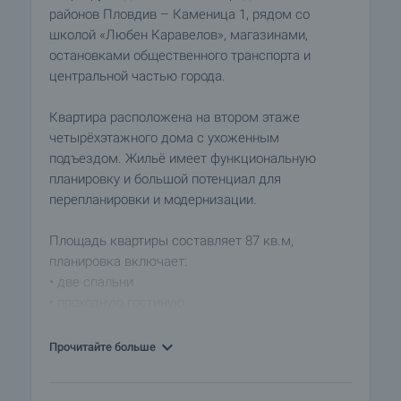
районов Пловдив – Каменица 1, рядом со
школой «Любен Каравелов», магазинами,
остановками общественного транспорта и
центральной частью города.
Квартира расположена на втором этаже
четырёхэтажного дома с ухоженным
подъездом. Жильё имеет функциональную
планировку и большой потенциал для
перепланировки и модернизации.
Площадь квартиры составляет 87 кв.м,
планировка включает:
• две спальни
• проходную гостиную
• отдельную кухню
• ванную комнату с туалетом
Прочитайте больше
• отдельный туалет
• балкон