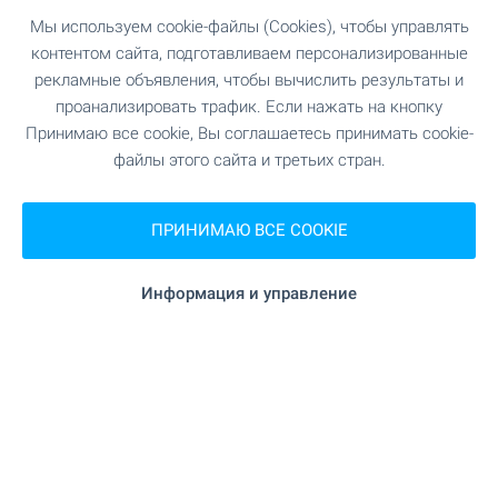
443 м (6 мин.)
Пекарня
Мы используем cookie-файлы (Cookies), чтобы управлять
контентом сайта, подготавливаем персонализированные
348 м (5 мин.)
Зоо магазин
рекламные объявления, чтобы вычислить результаты и
проанализировать трафик. Если нажать на кнопку
Принимаю все cookie, Вы соглашаетесь принимать cookie-
"Хали" 890 м
Торгово-развлекательный центр
файлы этого сайта и третьих стран.
(11 мин.)
ПРИНИМАЮ ВСЕ COOKIE
УСЛУГИ
Информация и управление
"Централна Кооперативна Банка" 415 м (5
Банк
мин.)
"Централна Кооперативна Банка" 415 м (5
Банк
мин.)
235 м (3 мин.)
Аптека