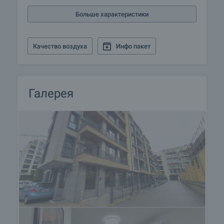
доступности.
Больше характеристики
Посмотреть недвижимость
Мы можем организовать просмотр
Качество воздуха
Инфо пакет
недвижимости в зависимости от нашего
графика и доступности. Запросите просмотр,
связавшись с ответственным агентом.
Галерея
Резервирование недвижимости
Объект может быть зарезервирован и снят с
продажи с внесением залога, после чего
прекращаются просмотры с другими
покупателями и начинается подготовка
документов для заключения предварительного
и окончательного договора. Пожалуйста,
свяжитесь с ответственным брокером по
данному объекту недвижимости для получения
подробной информации о процедуре покупки и
порядке оплаты.