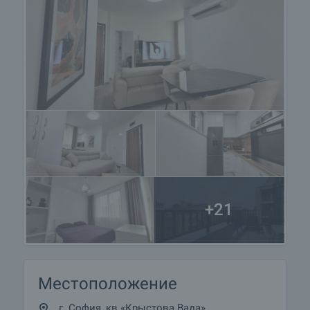
+21
Местоположение
г. София, кв.«Крыстова Вада»