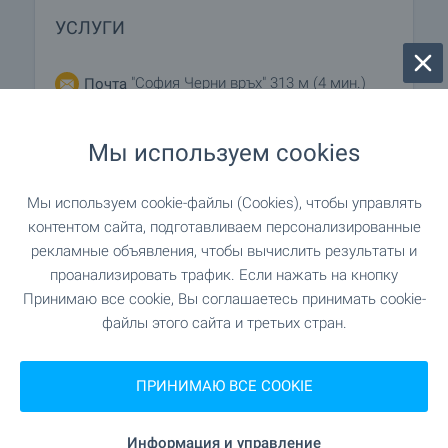
УСЛУГИ
"София Черни връх" 313 м (4 мин.)
Почта
"Еконт" 449 м (6 мин.)
Почта
Мы используем cookies
"Natalia Milanova" 198 м (3 мин.)
Салон красоты
Мы используем cookie-файлы (Cookies), чтобы управлять
контентом сайта, подготавливаем персонализированные
рекламные объявления, чтобы вычислить результаты и
ЗАВЕДЕНИЯ
проанализировать трафик. Если нажать на кнопку
Принимаю все cookie, Вы соглашаетесь принимать cookie-
файлы этого сайта и третьих стран.
"Crispella" 81 м (1 мин.)
Ресторан
ПРИНИМАЮ ВСЕ COOKIE
"Forno Adesso" 221 м (3 мин.)
Ресторан
"Feel better bar & snacks" 678 м (9 мин.)
Бар
Информация и управление