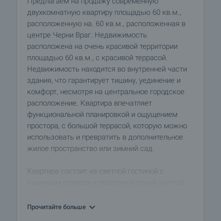
Предлагаем на продажу современную
двухкомнатную квартиру площадью 60 кв.м.,
расположенную на. 60 кв.м., расположенная в
центре Черни Враг. Недвижимость
расположена на очень красивой территории
площадью 60 кв.м., с красивой террасой.
Недвижимость находится во внутренней части
здания, что гарантирует тишину, уединение и
комфорт, несмотря на центральное городское
расположение. Квартира впечатляет
функциональной планировкой и ощущением
простора, с большой террасой, которую можно
использовать и превратить в дополнительное
жилое пространство или зимний сад.
Квартира состоит из светлой гостиной с
кухонным уголком и обеденной зоной, уютной
спальни и ванной комнаты с туалетом. Квартира
полностью меблирована и оборудована
Прочитайте больше
высококлассной мебелью и техникой, каждая