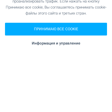
проанализировать трафик. Если нажать на кнопку
мин.)
Принимаю все cookie, Вы соглашаетесь принимать cookie-
файлы этого сайта и третьих стран.
"Виа Тракия Фууд" 503 м (7 мин.)
Супермаркет
ПРИНИМАЮ ВСЕ COOKIE
"CBA" 554 м (7 мин.)
Супермаркет
Информация и управление
"Пазар Дружба 2" 567 м (7 мин.)
Рынок
"Fornetti" 158 м (2 мин.)
Пекарня
700 м (9 мин.)
Зоо магазин
"Sofia Outlet
Торгово-развлекательный центр
Center" 515 м (7 мин.)