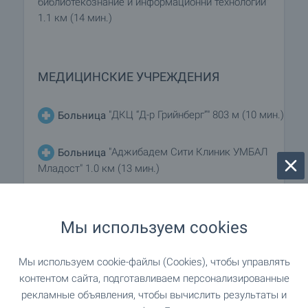
библиотекознание и информационни технологии"
1.1 км (14 мин.)
МЕДИЦИНСКИЕ УЧРЕЖДЕНИЯ
"ДКЦ “Д-р Грийнберг”" 803 м (10 мин.)
Больница
"Аджибадем Сити Клиник УМБАЛ
Больница
Младост" 1.0 км (13 мин.)
"Bodimed" 965 м (12 мин.)
Медицинский центр
Мы используем cookies
Мы используем cookie-файлы (Cookies), чтобы управлять
ШОПИНГ
контентом сайта, подготавливаем персонализированные
рекламные объявления, чтобы вычислить результаты и
"Village shop" 412 м (5
Продуктовый магазин