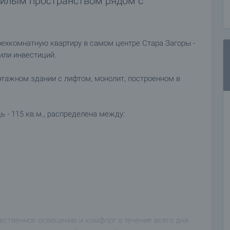
жилым пространством рядом с
хкомнатную квартиру в самом центре Стара Загоры -
или инвестиций.
этажном здании с лифтом, монолит, построенном в
 - 115 кв.м., распределена между:
ественное освещение и комфорт в течение всего дня.