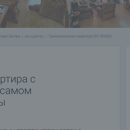
Стара Загора
кв.«Центр»
Трехкомнатная квартира (SZ 85553)
ртира с
 самом
ры